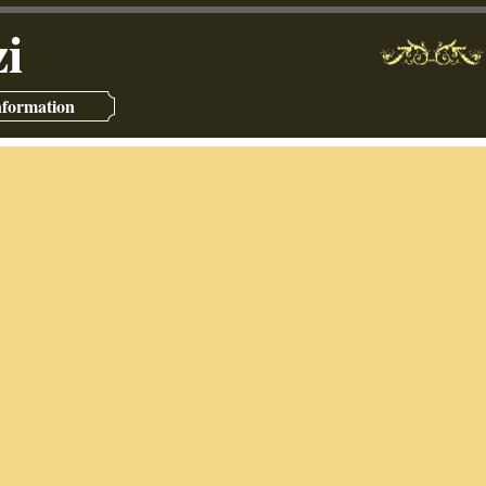
i
nformation