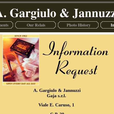
A. Gargiulo & Jannuzz
ments
Our Relais
Photo History
I
A. Gargiulo & Jannuzzi
Gaja s.r.l.
Viale E. Caruso, 1