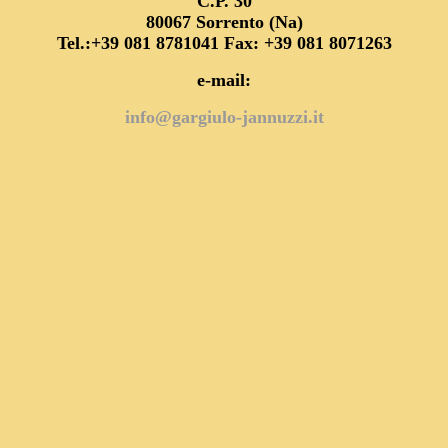
C.P. 30
80067 Sorrento (Na)
Tel.:+39 081 8781041 Fax: +39 081 8071263
e-mail:
info@gargiulo-jannuzzi.it